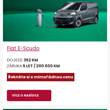
Fiat E-Scudo
DOJEZD
352 KM
ZÁRUKA
5 LET / 200 000 KM
Řekněte si o mimořádnou cenu
VÍCE O NABÍDCE