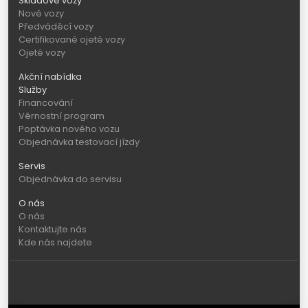
Skladové vozy
Nové vozy
Předváděcí vozy
Certifikované ojeté vozy
Ojeté vozy
Akční nabídka
Služby
Financování
Věrnostní program
Poptávka nového vozu
Objednávka testovací jízdy
Servis
Objednávka do servisu
O nás
O nás
Kontaktujte nás
Kde nás najdete