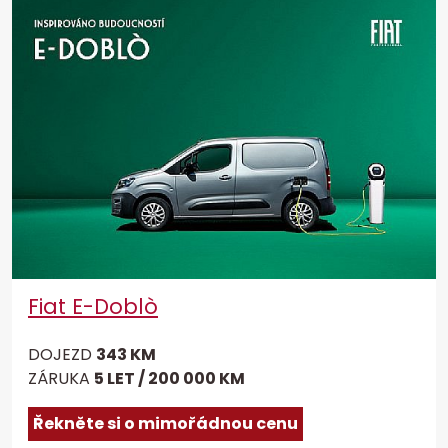
Fiat E-Doblò
DOJEZD
343 KM
ZÁRUKA
5 LET / 200 000 KM
Řekněte si o mimořádnou cenu