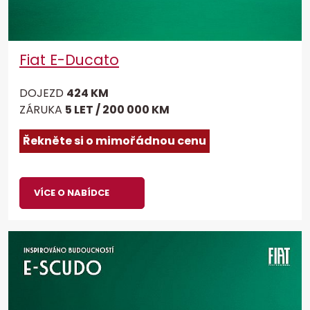
Fiat E-Ducato
DOJEZD
424 KM
ZÁRUKA
5 LET / 200 000 KM
Řekněte si o mimořádnou cenu
VÍCE O NABÍDCE