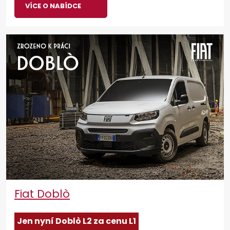
VÍCE O NABÍDCE
Fiat Doblò
Jen nyní Dobl
ò L2 za cenu L1