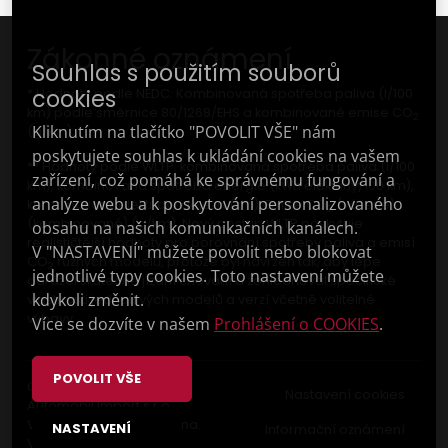
Zákonné oznámení
Souhlas s použitím souborů
cookies
* Hodnoty podle NEDC: Kombinovaná spotřeba paliva (l/100
km) podle směrnice 80/1268/EHS a kombinované emise CO
2
Kliknutím na tlačítko "POVOLIT VŠE" nám
(g/km).
poskytujete souhlas k ukládání cookies na vašem
** Hodnoty podle WLTP: kombinovaná spotřeba paliva (l/100
zařízení, což pomáhá ke správnému fungování a
km), kombinovaná spotřeba energie (kWh elektřiny/100 km),
analýze webu a k poskytování personalizovaného
kombinovaný elektrický dojezd (km); Emise CO
(vážené)
2
(kombinované) (g/km). Nový postup WLTP poskytuje
obsahu na našich komunikačních kanálech.
realističtější hodnoty pro porovnání spotřeby paliva a emisí
V "NASTAVENÍ" můžete povolit nebo blokovat
CO
různých modelů, protože byl navržen tak, aby lépe
2
jednotlivé typy cookies. Toto nastavení můžete
odrážel skutečné jízdní chování a zohledňoval specifické
kdykoli změnit.
vlastnosti jednotlivých modelů a verzí včetně volitelné
výbavy.
Více se dozvíte v našem
Prohlášení o COOKIES
.
POVOLIT VŠE
Copyright © 2023 F
Nastavení cookies
Automobil Import s.r.o.
Všechna práva vyhrazena.
NASTAVENÍ
Informační oznámení
Vyrobilo
Picabo.cz, a.s.